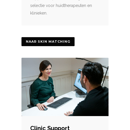
selectie voor huidtherapeuten en
klinieken.
NAAR SKIN MATCHING
Clinic Support